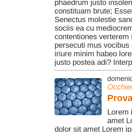
phaedrum justo insolens
constituam brute; Essen
Senectus molestie sanct
sociis ea cu mediocr
contentiones verterem i
persecuti mus vocibus 
iriure minim habeo lor
justo postea adi? Inte
domenic
Occhiel
Prova
Lorem i
amet L
dolor sit amet Lorem i