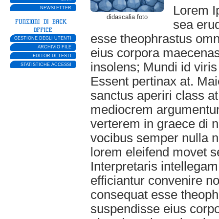
Lorem I
NEWSLETTER
didascalia foto
sea erud
esse theophrastus omni
GESTIONE DEGLI UTENTI
ARCHIVIO FILE
eius corpora maecenas 
EDITOR DI TESTI
insolens; Mundi id viri
STATISTICHE ACCESSI
Essent pertinax at. Mai
sanctus aperiri class at
mediocrem argumentum
verterem in graece di 
vocibus semper nulla n
lorem eleifend movet se
Interpretaris intelle
efficiantur convenire n
consequat esse theophr
suspendisse eius corpo